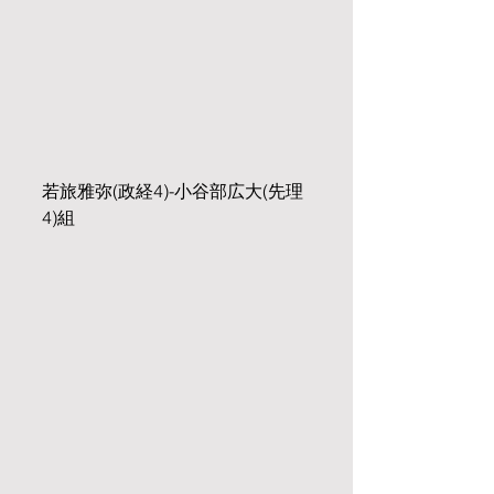
若旅雅弥(政経4)-小谷部広大(先理
4)組