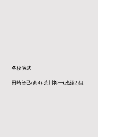
各校演武
田崎智己(商4)-荒川将一(政経2)組