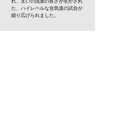
れ、互いの流派の良さが生かされ
た、ハイレベルな合気道の試合が
繰り広げられました。
最後まで勝敗の読めない、目の離
せない試合でした👀
来年度も良い戦いができるよう、
稽古に励んで参ります！🔥