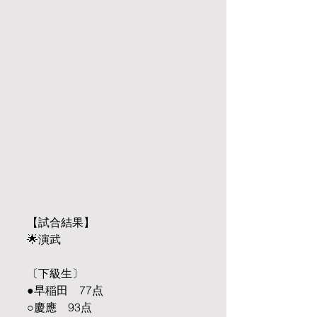
【試合結果】
🌟演武
〔下級生〕
●早稲田　77点
○慶應　93点