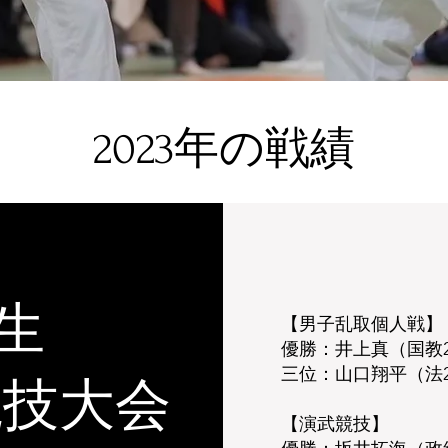
​2023年の戦績
生
【男子乱取個人戦】
優勝：井上真（国教
三位：山口翔平（法
競技大会
【演武競技】