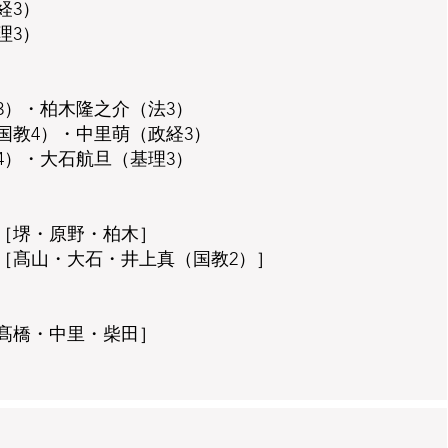
経3）
理3）
3）・柏木隆之介（法3）
国教4）・中里萌（政経3）
4）・大石航旦（基理3）
［堺・原野・柏木］
［髙山・大石・井上真（国教2）］
髙橋・中里・柴田］