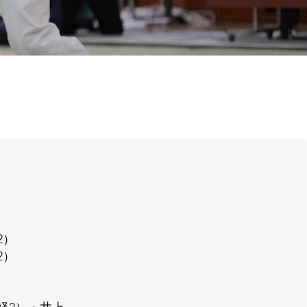
2）
2）