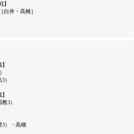
​】
［白井・高橋］
戦】
）
3）
戦】
国教3）
理3）・高橋