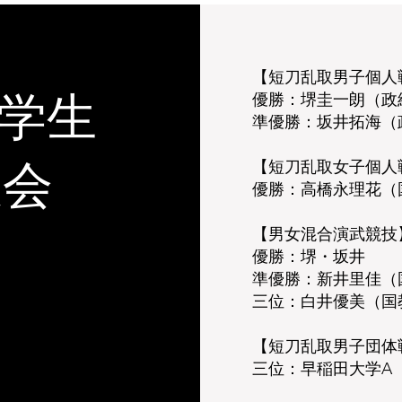
【短刀乱取男子個人
優勝：堺圭一朗（政
本学生
準優勝：坂井拓海（
【短刀乱取女子個人
大会
優勝：高橋永理花（
【男女混合演武競技
優勝：堺・坂井
準優勝：新井里佳（
三位：白井優美（国
【短刀乱取男子団体
三位：早稲田大学A