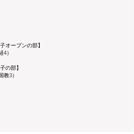
男子オープンの部】
経4）
女子の部】
国教3）