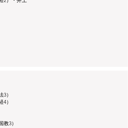
経2）・井上
法3）
経4）
国教3）